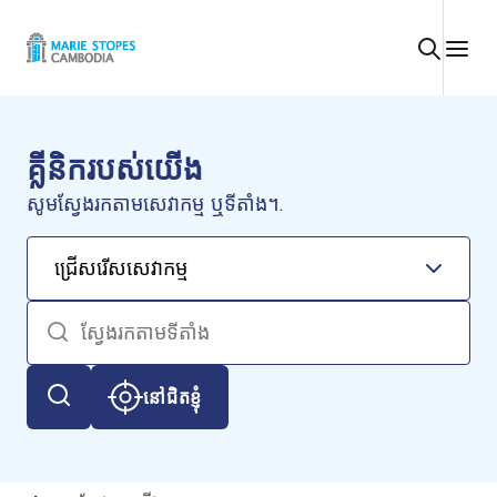
រំលង
ទៅ
មាតិកា
គ្លីនិករបស់យើង
សូមស្វែងរកតាមសេវាកម្ម ឬទីតាំង។.
នៅជិតខ្ញុំ