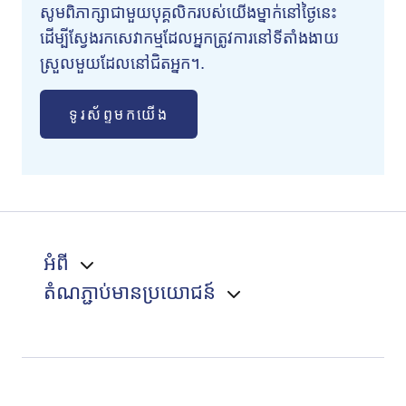
សូមពិភាក្សាជាមួយបុគ្គលិករបស់យើងម្នាក់នៅថ្ងៃនេះ
ដើម្បីស្វែងរកសេវាកម្មដែលអ្នកត្រូវការនៅទីតាំងងាយ
ស្រួលមួយដែលនៅជិតអ្នក។.
ទូរស័ព្ទមកយើង
អំពី
តំណភ្ជាប់មានប្រយោជន៍