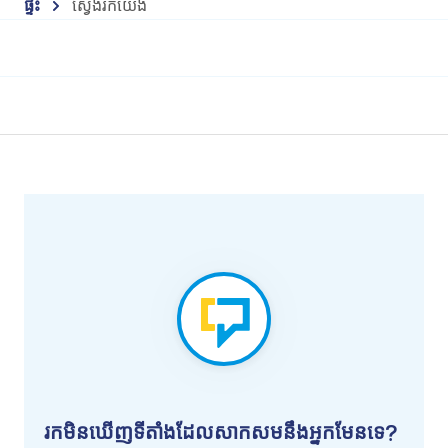
ផ្ទះ
ស្វែងរកយើង
រកមិនឃើញទីតាំងដែលសាកសមនឹងអ្នកមែនទេ?